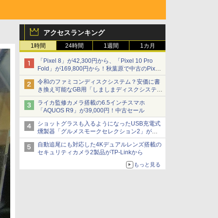
アクセスランキング
1時間
24時間
1週間
1カ月
「Pixel 8」が42,300円から、「Pixel 10 Pro
Fold」が169,800円から！秋葉原で中古のPixel
シリーズがお買い得
令和のファミコンディスクシステム？安価に書
き換え可能なGB用「しましまディスクシステ
ム」
ライカ監修カメラ搭載の6.5インチスマホ
「AQUOS R9」が39,000円！中古セール
ショットグラスも入るようになったUSB充電式
燻製器「グルメスモークセレクション2」がサ
ンコーから
自動追尾にも対応した4Kデュアルレンズ搭載の
セキュリティカメラ2製品がTP-Linkから
もっと見る