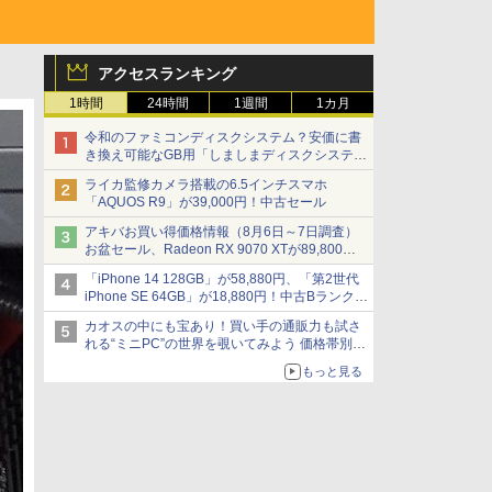
アクセスランキング
1時間
24時間
1週間
1カ月
令和のファミコンディスクシステム？安価に書
き換え可能なGB用「しましまディスクシステ
ム」
ライカ監修カメラ搭載の6.5インチスマホ
「AQUOS R9」が39,000円！中古セール
アキバお買い得価格情報（8月6日～7日調査）
お盆セール、Radeon RX 9070 XTが89,800
円、水平周波数24.8kHz対応の17型モニターが
「iPhone 14 128GB」が58,880円、「第2世代
9,801円、暑さ指数連動セール ほか
iPhone SE 64GB」が18,880円！中古Bランク品
セール
カオスの中にも宝あり！買い手の通販力も試さ
れる“ミニPC”の世界を覗いてみよう 価格帯別に
仕様や特徴を整理、11製品をピックアップ text
もっと見る
by 石川 ひさよし