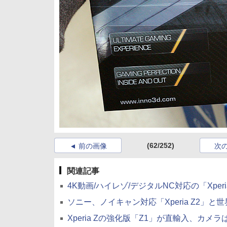
(62/252)
前の画像
次
関連記事
4K動画/ハイレゾ/デジタルNC対応の「Xperia 
ソニー、ノイキャン対応「Xperia Z2」と世界最薄「
Xperia Zの強化版「Z1」が直輸入、カメラは