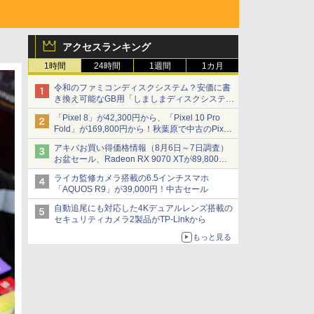
アクセスランキング
1時間
24時間
1週間
1カ月
令和のファミコンディスクシステム？安価に書
き換え可能なGB用「しましまディスクシステ
ム」
「Pixel 8」が42,300円から、「Pixel 10 Pro
Fold」が169,800円から！秋葉原で中古のPixel
シリーズがお買い得
アキバお買い得価格情報（8月6日～7日調査）
お盆セール、Radeon RX 9070 XTが89,800
円、水平周波数24.8kHz対応の17型モニターが
ライカ監修カメラ搭載の6.5インチスマホ
9,801円、暑さ指数連動セール ほか
「AQUOS R9」が39,000円！中古セール
自動追尾にも対応した4Kデュアルレンズ搭載の
セキュリティカメラ2製品がTP-Linkから
もっと見る