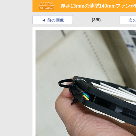
厚さ13mmの薄型140mmファンがR
(3/5)
前の画像
次