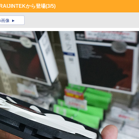
AIJINTEKから登場
(3/5)
の画像