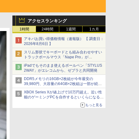
アクセスランキング
1時間
24時間
1週間
1カ月
アキバお買い得価格情報（速報版） 【 調査日：
2026年8月6日 】
スリム形状でキーボードとも組み合わせやすい
トラックボールマウス「Nape Pro」が
Keychronから
iPadでもそのまま使えるボールペン「STYLUS
2WAY」がエレコムから、ゼブラと共同開発
DDR5メモリの16GB×2枚組が今年最安の
39,980円、大容量の64GB×2枚組は一部が続騰
[8月前半のメモリ価格]
XBOX Series Xが値上げで10万円超え。近い性
能のゲーミングPCを自作するといくらになる？
【石田賀津男の『酒の肴にPCゲーム』】
もっと見る