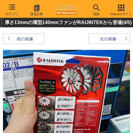
カテゴリ
過去記事
検索
Impressサイト
厚さ13mmの薄型140mmファンがRAIJINTEKから登場
(4/5)
前の画像
次の画像