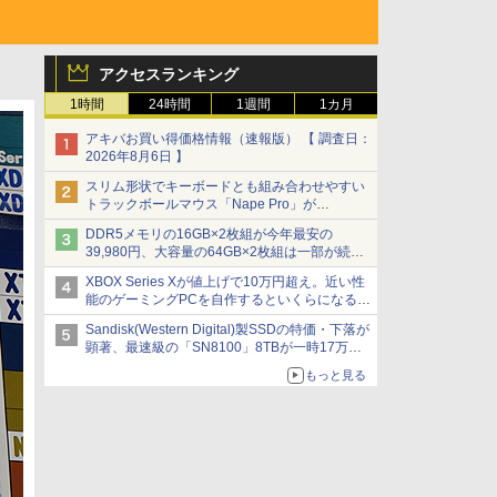
アクセスランキング
1時間
24時間
1週間
1カ月
アキバお買い得価格情報（速報版） 【 調査日：
2026年8月6日 】
スリム形状でキーボードとも組み合わせやすい
トラックボールマウス「Nape Pro」が
Keychronから
DDR5メモリの16GB×2枚組が今年最安の
39,980円、大容量の64GB×2枚組は一部が続騰
[8月前半のメモリ価格]
XBOX Series Xが値上げで10万円超え。近い性
能のゲーミングPCを自作するといくらになる？
【石田賀津男の『酒の肴にPCゲーム』】
Sandisk(Western Digital)製SSDの特価・下落が
顕著、最速級の「SN8100」8TBが一時17万円
割れ [8月前半のSSD価格]
もっと見る