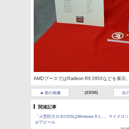
AMDブースではRadeon R9 295Xなど
(23/30)
前の画像
次
関連記事
「人型巨大ロボのOSはWindows 8.1」、マイクロ
がアピール
201