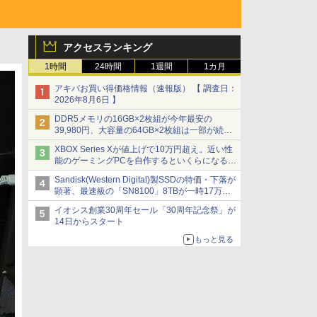
アクセスランキング
1時間
24時間
1週間
1カ月
アキバお買い得価格情報（速報版） 【 調査日：
2026年8月6日 】
DDR5メモリの16GB×2枚組が今年最安の
39,980円、大容量の64GB×2枚組は一部が続騰
[8月前半のメモリ価格]
XBOX Series Xが値上げで10万円超え。近い性
能のゲーミングPCを自作するといくらになる？
【石田賀津男の『酒の肴にPCゲーム』】
Sandisk(Western Digital)製SSDの特価・下落が
顕著、最速級の「SN8100」8TBが一時17万円
割れ [8月前半のSSD価格]
イオシス創業30周年セール「30周年記念祭」が
14日からスタート
もっと見る