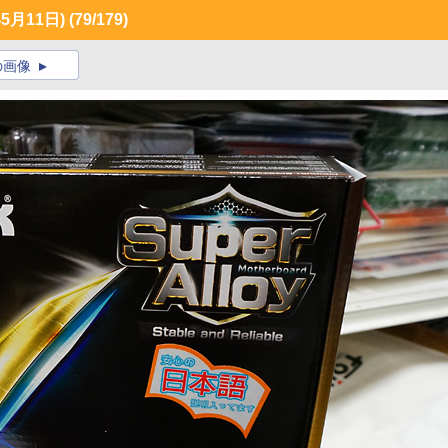
月11日)
(79/179)
の画像