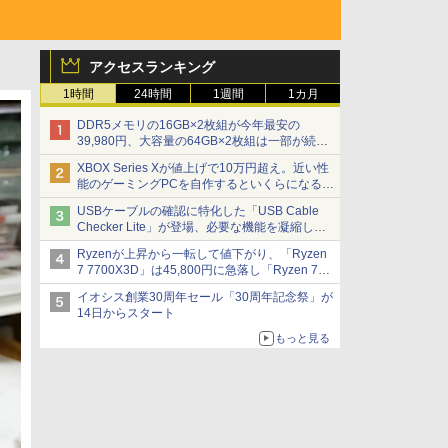
アクセスランキング
1時間
24時間
1週間
1カ月
DDR5メモリの16GB×2枚組が今年最安の
39,980円、大容量の64GB×2枚組は一部が続騰
[8月前半のメモリ価格]
XBOX Series Xが値上げで10万円超え。近い性
能のゲーミングPCを自作するといくらになる？
【石田賀津男の『酒の肴にPCゲーム』】
USBケーブルの確認に特化した「USB Cable
Checker Lite」が登場、必要な機能を凝縮しコ
ンパクトに 7日発売
Ryzenが上昇から一転して値下がり、「Ryzen
7 7700X3D」は45,800円に急落し「Ryzen 7
7800X3D」との価格逆転解消 [8月前半のCPU
イオシス創業30周年セール「30周年記念祭」が
価格]
14日からスタート
もっと見る