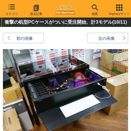
カテゴリ
過去記事
検索
Impressサイト
衝撃の机型PCケースがついに受注開始、計3モデル
(10/11)
前の画像
次の画像