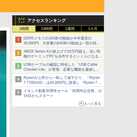
アクセスランキング
1時間
24時間
1週間
1カ月
DDR5メモリの16GB×2枚組が今年最安の
39,980円、大容量の64GB×2枚組は一部が続騰
[8月前半のメモリ価格]
XBOX Series Xが値上げで10万円超え。近い性
能のゲーミングPCを自作するといくらになる？
【石田賀津男の『酒の肴にPCゲーム』】
USBケーブルの確認に特化した「USB Cable
Checker Lite」が登場、必要な機能を凝縮しコ
ンパクトに 7日発売
Ryzenが上昇から一転して値下がり、「Ryzen
7 7700X3D」は45,800円に急落し「Ryzen 7
7800X3D」との価格逆転解消 [8月前半のCPU
イオシス創業30周年セール「30周年記念祭」が
価格]
14日からスタート
もっと見る