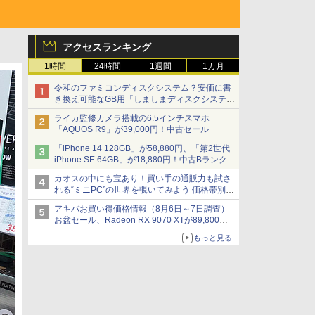
アクセスランキング
1時間
24時間
1週間
1カ月
令和のファミコンディスクシステム？安価に書
き換え可能なGB用「しましまディスクシステ
ム」
ライカ監修カメラ搭載の6.5インチスマホ
「AQUOS R9」が39,000円！中古セール
「iPhone 14 128GB」が58,880円、「第2世代
iPhone SE 64GB」が18,880円！中古Bランク品
セール
カオスの中にも宝あり！買い手の通販力も試さ
れる“ミニPC”の世界を覗いてみよう 価格帯別に
仕様や特徴を整理、11製品をピックアップ text
アキバお買い得価格情報（8月6日～7日調査）
by 石川 ひさよし
お盆セール、Radeon RX 9070 XTが89,800
円、水平周波数24.8kHz対応の17型モニターが
もっと見る
9,801円、暑さ指数連動セール ほか