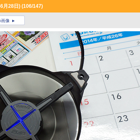
月28日)
(106/147)
の画像