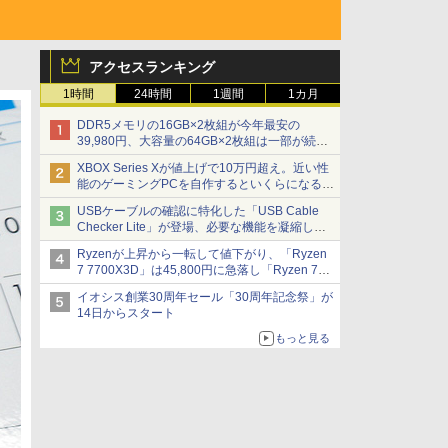
アクセスランキング
1時間
24時間
1週間
1カ月
DDR5メモリの16GB×2枚組が今年最安の
39,980円、大容量の64GB×2枚組は一部が続騰
[8月前半のメモリ価格]
XBOX Series Xが値上げで10万円超え。近い性
能のゲーミングPCを自作するといくらになる？
【石田賀津男の『酒の肴にPCゲーム』】
USBケーブルの確認に特化した「USB Cable
Checker Lite」が登場、必要な機能を凝縮しコ
ンパクトに 7日発売
Ryzenが上昇から一転して値下がり、「Ryzen
7 7700X3D」は45,800円に急落し「Ryzen 7
7800X3D」との価格逆転解消 [8月前半のCPU
イオシス創業30周年セール「30周年記念祭」が
価格]
14日からスタート
もっと見る