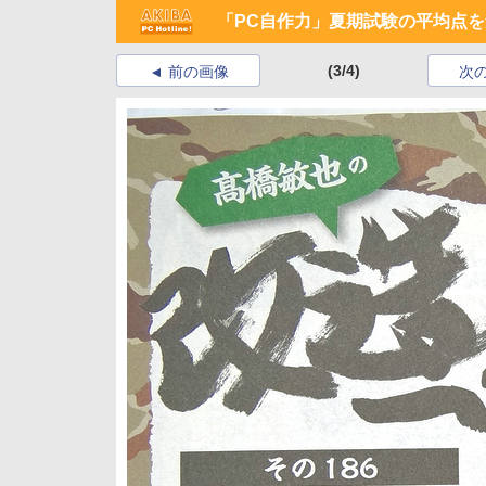
「PC自作力」夏期試験の平均点
(3/4)
前の画像
次