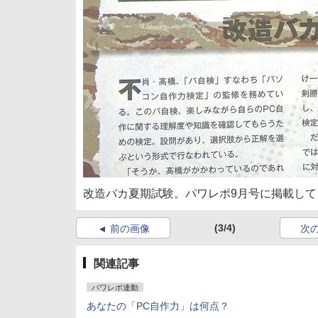
改造バカ夏期試験。パワレポ9月号に掲載して
(3/4)
前の画像
次
関連記事
パワレポ連動
あなたの「PC自作力」は何点？