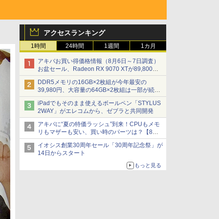
アクセスランキング
1時間
24時間
1週間
1カ月
アキバお買い得価格情報（8月6日～7日調査）
お盆セール、Radeon RX 9070 XTが89,800
円、水平周波数24.8kHz対応の17型モニターが
DDR5メモリの16GB×2枚組が今年最安の
9,801円、暑さ指数連動セール ほか
39,980円、大容量の64GB×2枚組は一部が続騰
[8月前半のメモリ価格]
iPadでもそのまま使えるボールペン「STYLUS
2WAY」がエレコムから、ゼブラと共同開発
アキバに“夏の特価ラッシュ”到来！CPUもメモ
リもマザーも安い、買い時のパーツは？【8月7
日(金)22時配信】
イオシス創業30周年セール「30周年記念祭」が
14日からスタート
もっと見る