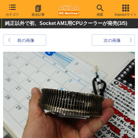
カテゴリ
過去記事
検索
Impressサイト
純正以外で初、Socket AM1用CPUクーラーが発売
(3/5)
前の画像
次の画像