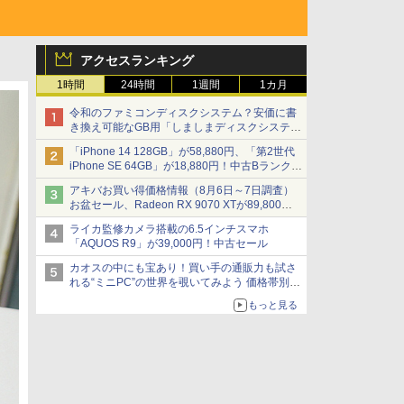
アクセスランキング
1時間
24時間
1週間
1カ月
令和のファミコンディスクシステム？安価に書
き換え可能なGB用「しましまディスクシステ
ム」
「iPhone 14 128GB」が58,880円、「第2世代
iPhone SE 64GB」が18,880円！中古Bランク品
セール
アキバお買い得価格情報（8月6日～7日調査）
お盆セール、Radeon RX 9070 XTが89,800
円、水平周波数24.8kHz対応の17型モニターが
ライカ監修カメラ搭載の6.5インチスマホ
9,801円、暑さ指数連動セール ほか
「AQUOS R9」が39,000円！中古セール
カオスの中にも宝あり！買い手の通販力も試さ
れる“ミニPC”の世界を覗いてみよう 価格帯別に
仕様や特徴を整理、11製品をピックアップ text
もっと見る
by 石川 ひさよし