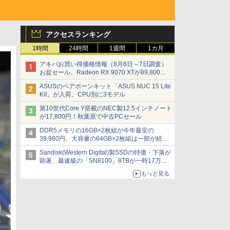
アクセスランキング
1時間
24時間
1週間
1カ月
アキバお買い得価格情報（8月6日～7日調査）
お盆セール、Radeon RX 9070 XTが89,800
円、水平周波数24.8kHz対応の17型モニターが
ASUSのベアボーンキット「ASUS NUC 15 Lite
9,801円、暑さ指数連動セール ほか
Kit」が入荷、CPU別に3モデル
第10世代Core Y搭載のNEC製12.5インチノート
が17,800円！秋葉原で中古PCセール
DDR5メモリの16GB×2枚組が今年最安の
39,980円、大容量の64GB×2枚組は一部が続騰
[8月前半のメモリ価格]
Sandisk(Western Digital)製SSDの特価・下落が
顕著、最速級の「SN8100」8TBが一時17万円
割れ [8月前半のSSD価格]
もっと見る