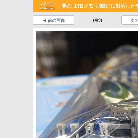
夢の“1TBメモリ増設”に対応した
(4/9)
前の画像
次