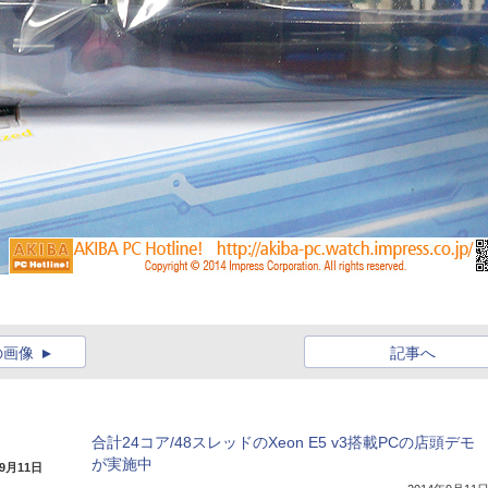
の画像
記事へ
合計24コア/48スレッドのXeon E5 v3搭載PCの店頭デモ
が実施中
年9月11日