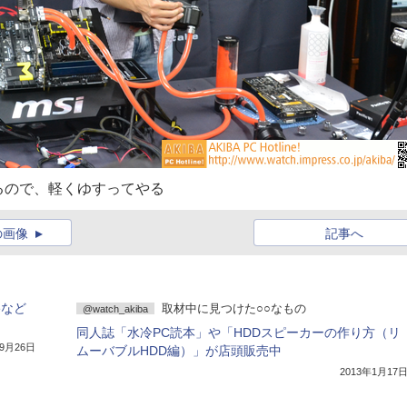
るので、軽くゆすってやる
の画像
記事へ
eなど
取材中に見つけた○○なもの
@watch_akiba
同人誌「水冷PC読本」や「HDDスピーカーの作り方（リ
年9月26日
ムーバブルHDD編）」が店頭販売中
2013年1月17