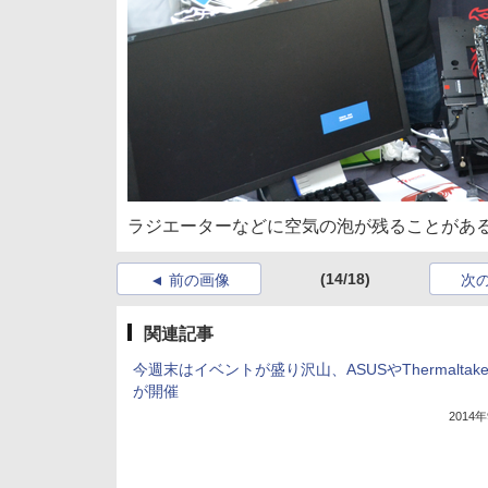
ラジエーターなどに空気の泡が残ることがあ
(14/18)
前の画像
次
関連記事
今週末はイベントが盛り沢山、ASUSやThermaltak
が開催
2014