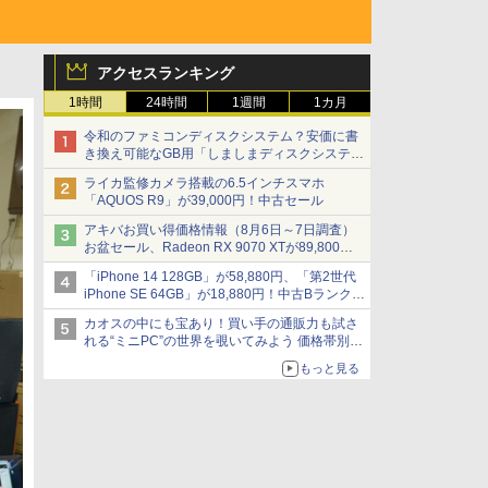
アクセスランキング
1時間
24時間
1週間
1カ月
令和のファミコンディスクシステム？安価に書
き換え可能なGB用「しましまディスクシステ
ム」
ライカ監修カメラ搭載の6.5インチスマホ
「AQUOS R9」が39,000円！中古セール
アキバお買い得価格情報（8月6日～7日調査）
お盆セール、Radeon RX 9070 XTが89,800
円、水平周波数24.8kHz対応の17型モニターが
「iPhone 14 128GB」が58,880円、「第2世代
9,801円、暑さ指数連動セール ほか
iPhone SE 64GB」が18,880円！中古Bランク品
セール
カオスの中にも宝あり！買い手の通販力も試さ
れる“ミニPC”の世界を覗いてみよう 価格帯別に
仕様や特徴を整理、11製品をピックアップ text
もっと見る
by 石川 ひさよし