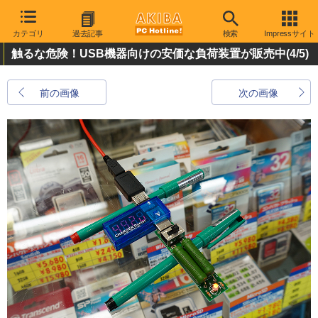
カテゴリ
過去記事
検索
Impressサイト
触るな危険！USB機器向けの安価な負荷装置が販売中
(4/5)
前の画像
次の画像