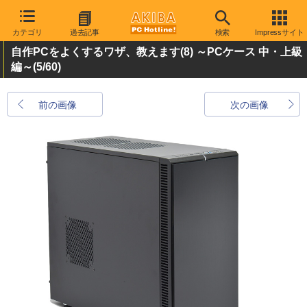
カテゴリ
過去記事
検索
Impressサイト
自作PCをよくするワザ、教えます(8) ～PCケース 中・上級
編～
(5/60)
前の画像
次の画像