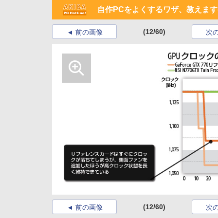
自作PCをよくするワザ、教えます(
(12/60)
前の画像
次
(12/60)
前の画像
次