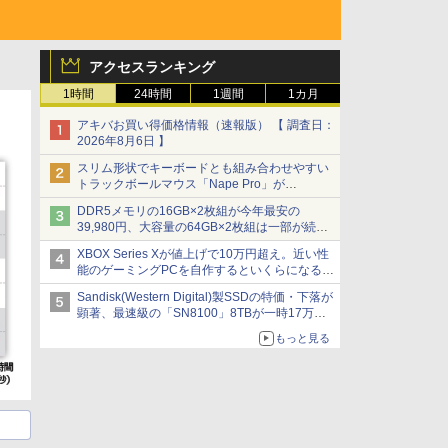
アクセスランキング
1時間
24時間
1週間
1カ月
アキバお買い得価格情報（速報版） 【 調査日：
2026年8月6日 】
スリム形状でキーボードとも組み合わせやすい
トラックボールマウス「Nape Pro」が
Keychronから
DDR5メモリの16GB×2枚組が今年最安の
39,980円、大容量の64GB×2枚組は一部が続騰
[8月前半のメモリ価格]
XBOX Series Xが値上げで10万円超え。近い性
能のゲーミングPCを自作するといくらになる？
【石田賀津男の『酒の肴にPCゲーム』】
Sandisk(Western Digital)製SSDの特価・下落が
顕著、最速級の「SN8100」8TBが一時17万円
割れ [8月前半のSSD価格]
もっと見る