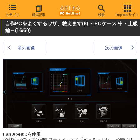
カテゴリ
過去記事
検索
Impressサイト
自作PCをよくするワザ、教えます(8) ～PCケース 中・上級
編～
(16/60)
前の画像
次の画像
Fan Xpert 3を使用
ASUSTeKのファン制御ユーティリティ「Fan Xpert 3」。今回はサ