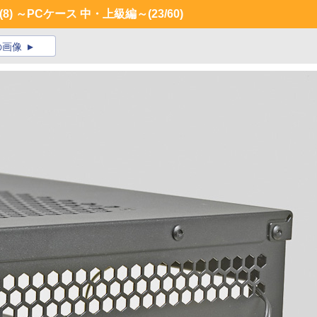
8) ～PCケース 中・上級編～
(23/60)
の画像