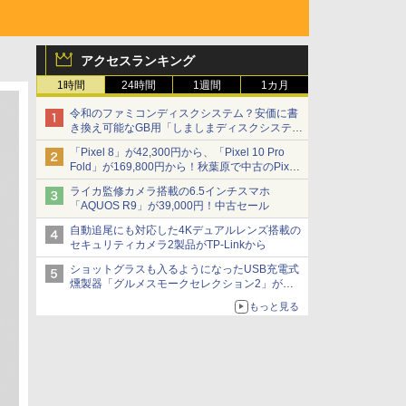
アクセスランキング
1時間
24時間
1週間
1カ月
令和のファミコンディスクシステム？安価に書
き換え可能なGB用「しましまディスクシステ
ム」
「Pixel 8」が42,300円から、「Pixel 10 Pro
Fold」が169,800円から！秋葉原で中古のPixel
シリーズがお買い得
ライカ監修カメラ搭載の6.5インチスマホ
「AQUOS R9」が39,000円！中古セール
自動追尾にも対応した4Kデュアルレンズ搭載の
セキュリティカメラ2製品がTP-Linkから
ショットグラスも入るようになったUSB充電式
燻製器「グルメスモークセレクション2」がサ
ンコーから
もっと見る