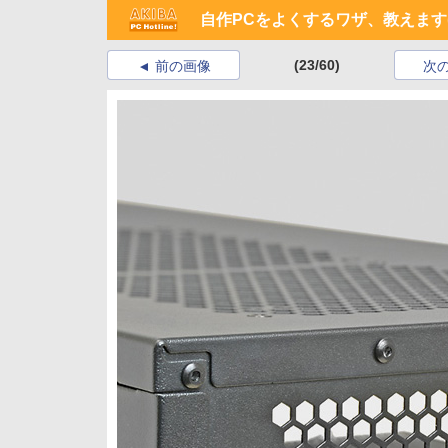
自作PCをよくするワザ、教えます(
(23/60)
前の画像
次