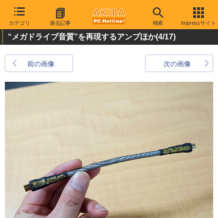
カテゴリ
過去記事
検索
Impressサイト
“メガドライブ音質”を再現するアンプほか
(4/17)
前の画像
次の画像