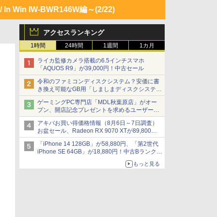
/ In Win IW-BWR146W編～
(2/22)
アクセスランキング
1時間
24時間
1週間
1カ月
ライカ監修カメラ搭載の6.5インチスマホ
「AQUOS R9」が39,000円！中古セール
令和のファミコンディスクシステム？安価に書
き換え可能なGB用「しましまディスクシステ
ム」
ゲーミングPC専門店「MDL秋葉原店」がオー
プン、開店記念プレゼントを求めるユーザーが
押し寄せ長蛇の列に
アキバお買い得価格情報（8月6日～7日調査）
お盆セール、Radeon RX 9070 XTが89,800
円、水平周波数24.8kHz対応の17型モニターが
「iPhone 14 128GB」が58,880円、「第2世代
9,801円、暑さ指数連動セール ほか
iPhone SE 64GB」が18,880円！中古Bランク品
セール
もっと見る