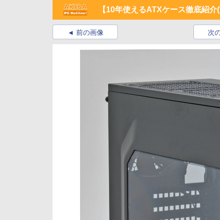
【10年使えるATXケース徹底紹介(7)】 ～Cor
前の画像
次