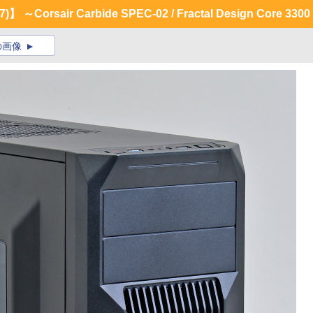
sair Carbide SPEC-02 / Fractal Design Core 3300 
の画像