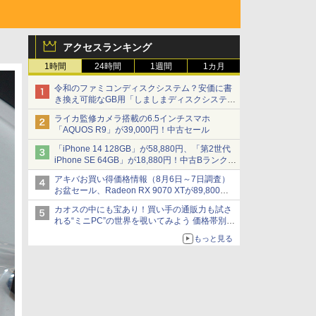
アクセスランキング
1時間
24時間
1週間
1カ月
令和のファミコンディスクシステム？安価に書
き換え可能なGB用「しましまディスクシステ
ム」
ライカ監修カメラ搭載の6.5インチスマホ
「AQUOS R9」が39,000円！中古セール
「iPhone 14 128GB」が58,880円、「第2世代
iPhone SE 64GB」が18,880円！中古Bランク品
セール
アキバお買い得価格情報（8月6日～7日調査）
お盆セール、Radeon RX 9070 XTが89,800
円、水平周波数24.8kHz対応の17型モニターが
カオスの中にも宝あり！買い手の通販力も試さ
9,801円、暑さ指数連動セール ほか
れる“ミニPC”の世界を覗いてみよう 価格帯別に
仕様や特徴を整理、11製品をピックアップ text
もっと見る
by 石川 ひさよし