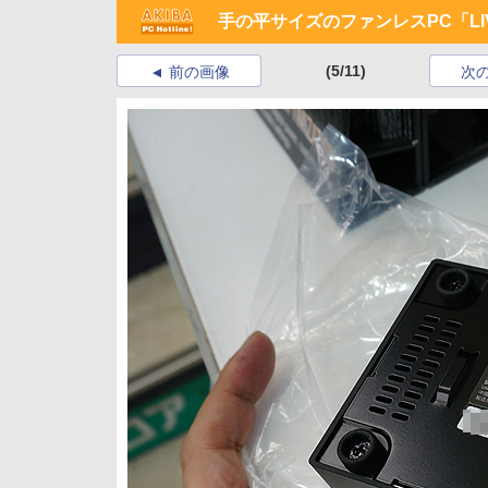
手の平サイズのファンレスPC「LI
(5/11)
前の画像
次