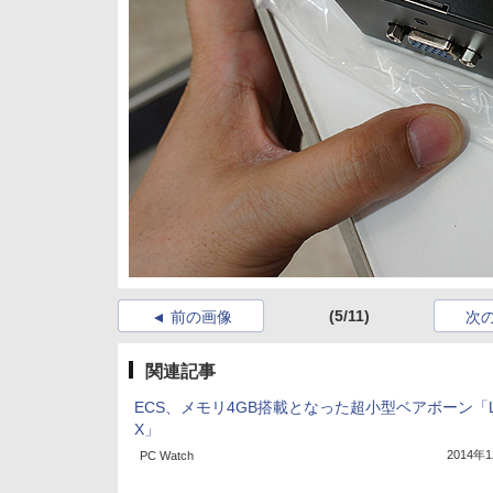
(5/11)
前の画像
次
関連記事
ECS、メモリ4GB搭載となった超小型ベアボーン「LI
X」
2014年
PC Watch