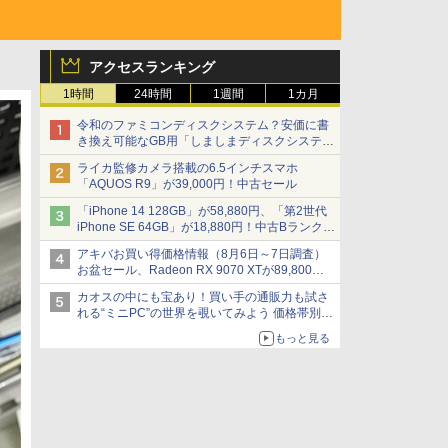
アクセスランキング
1時間
24時間
1週間
1カ月
令和のファミコンディスクシステム？安価に書
き換え可能なGB用「しましまディスクシステ
ム」
ライカ監修カメラ搭載の6.5インチスマホ
「AQUOS R9」が39,000円！中古セール
「iPhone 14 128GB」が58,880円、「第2世代
iPhone SE 64GB」が18,880円！中古Bランク品
セール
アキバお買い得価格情報（8月6日～7日調査）
お盆セール、Radeon RX 9070 XTが89,800
円、水平周波数24.8kHz対応の17型モニターが
カオスの中にも宝あり！買い手の通販力も試さ
9,801円、暑さ指数連動セール ほか
れる“ミニPC”の世界を覗いてみよう 価格帯別に
仕様や特徴を整理、11製品をピックアップ text
もっと見る
by 石川 ひさよし