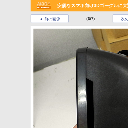
安価なスマホ向け3Dゴーグルに大型
(6/7)
前の画像
次