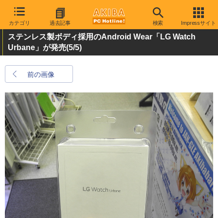
カテゴリ
過去記事
検索
Impressサイト
ステンレス製ボディ採用のAndroid Wear「LG Watch
Urbane」が発売
(5/5)
前の画像