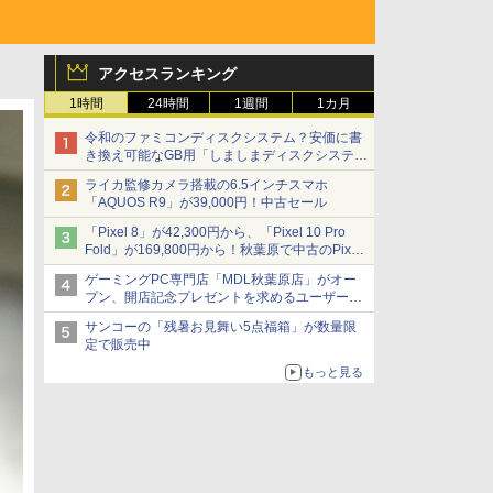
アクセスランキング
1時間
24時間
1週間
1カ月
令和のファミコンディスクシステム？安価に書
き換え可能なGB用「しましまディスクシステ
ム」
ライカ監修カメラ搭載の6.5インチスマホ
「AQUOS R9」が39,000円！中古セール
「Pixel 8」が42,300円から、「Pixel 10 Pro
Fold」が169,800円から！秋葉原で中古のPixel
シリーズがお買い得
ゲーミングPC専門店「MDL秋葉原店」がオー
プン、開店記念プレゼントを求めるユーザーが
押し寄せ長蛇の列に
サンコーの「残暑お見舞い5点福箱」が数量限
定で販売中
もっと見る