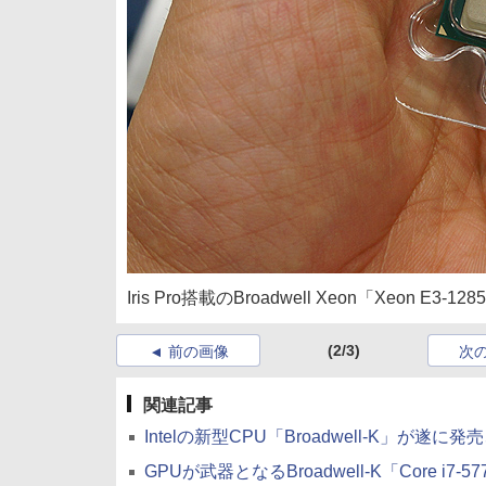
Iris Pro搭載のBroadwell Xeon「Xeon E3-128
(2/3)
前の画像
次
関連記事
Intelの新型CPU「Broadwell-K」が遂に発売、Iri
GPUが武器となるBroadwell-K「Core i7-5775