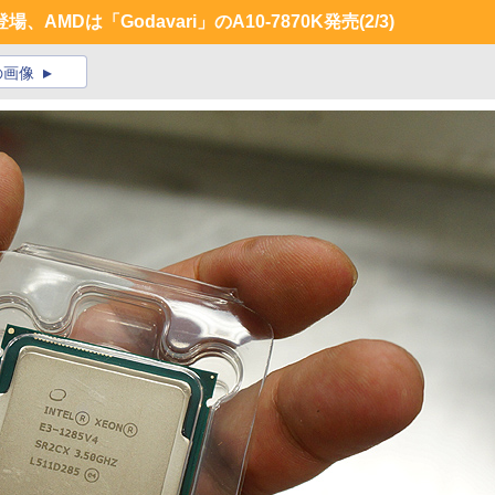
K」登場、AMDは「Godavari」のA10-7870K発売
(2/3)
の画像