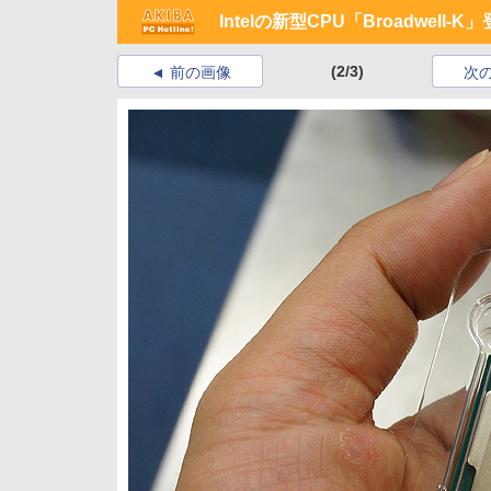
Intelの新型CPU「Broadwell-
(2/3)
前の画像
次