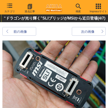
カテゴリ
過去記事
検索
Impressサイト
“ドラゴンが光り輝く”SLIブリッジがMSIから近日登場
(4/7)
前の画像
次の画像