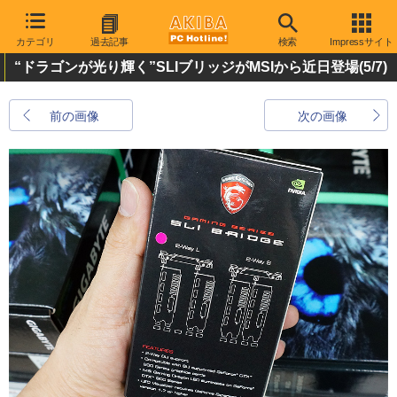
カテゴリ
過去記事
検索
Impressサイト
“ドラゴンが光り輝く”SLIブリッジがMSIから近日登場
(5/7)
前の画像
次の画像