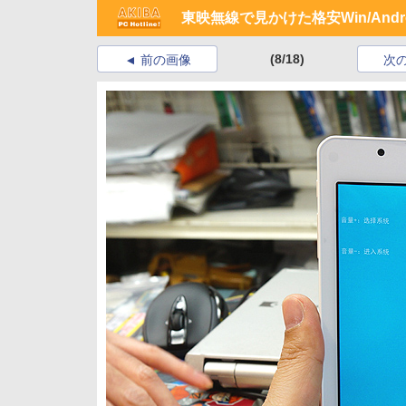
東映無線で見かけた格安Win/And
(8/18)
前の画像
次