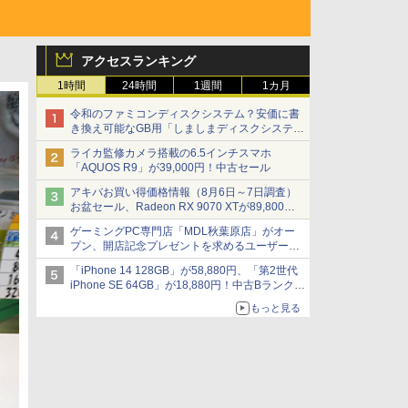
アクセスランキング
1時間
24時間
1週間
1カ月
令和のファミコンディスクシステム？安価に書
き換え可能なGB用「しましまディスクシステ
ム」
ライカ監修カメラ搭載の6.5インチスマホ
「AQUOS R9」が39,000円！中古セール
アキバお買い得価格情報（8月6日～7日調査）
お盆セール、Radeon RX 9070 XTが89,800
円、水平周波数24.8kHz対応の17型モニターが
ゲーミングPC専門店「MDL秋葉原店」がオー
9,801円、暑さ指数連動セール ほか
プン、開店記念プレゼントを求めるユーザーが
押し寄せ長蛇の列に
「iPhone 14 128GB」が58,880円、「第2世代
iPhone SE 64GB」が18,880円！中古Bランク品
セール
もっと見る