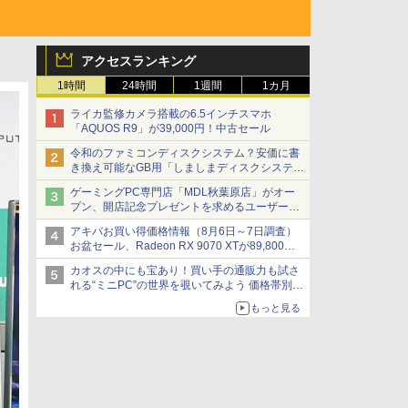
アクセスランキング
1時間
24時間
1週間
1カ月
ライカ監修カメラ搭載の6.5インチスマホ
「AQUOS R9」が39,000円！中古セール
令和のファミコンディスクシステム？安価に書
き換え可能なGB用「しましまディスクシステ
ム」
ゲーミングPC専門店「MDL秋葉原店」がオー
プン、開店記念プレゼントを求めるユーザーが
押し寄せ長蛇の列に
アキバお買い得価格情報（8月6日～7日調査）
お盆セール、Radeon RX 9070 XTが89,800
円、水平周波数24.8kHz対応の17型モニターが
カオスの中にも宝あり！買い手の通販力も試さ
9,801円、暑さ指数連動セール ほか
れる“ミニPC”の世界を覗いてみよう 価格帯別に
仕様や特徴を整理、11製品をピックアップ text
もっと見る
by 石川 ひさよし