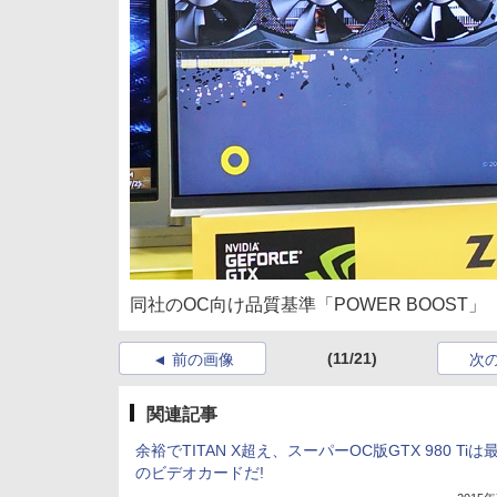
同社のOC向け品質基準「POWER BOOST」
(11/21)
前の画像
次
関連記事
余裕でTITAN X超え、スーパーOC版GTX 980 Tiは
のビデオカードだ!