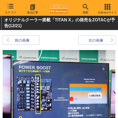
カテゴリ
過去記事
検索
Impressサイト
オリジナルクーラー搭載「TITAN X」の発売をZOTACが予
告
(12/21)
前の画像
次の画像