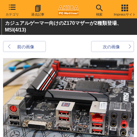
カテゴリ
過去記事
検索
Impressサイト
カジュアルゲーマー向けのZ170マザーが2種類登場、
MSI
(4/13)
前の画像
次の画像