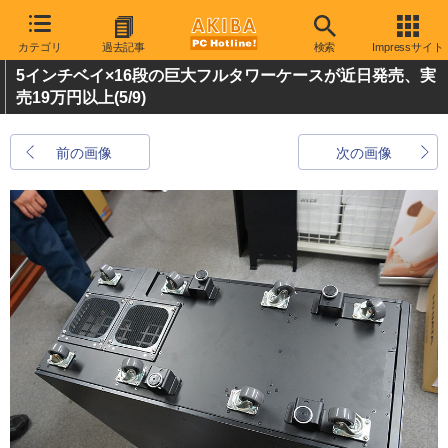
カテゴリ
過去記事
検索
Impressサイト
5インチベイ×16段の巨大フルタワーケースが近日発売、実
売19万円以上
(5/9)
前の画像
次の画像