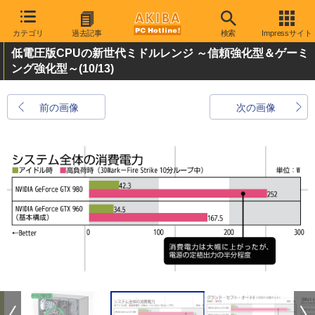
カテゴリ
過去記事
検索
Impressサイト
低電圧版CPUの新世代ミドルレンジ ～信頼強化型＆ゲーミ
ング強化型～
(10/13)
前の画像
次の画像