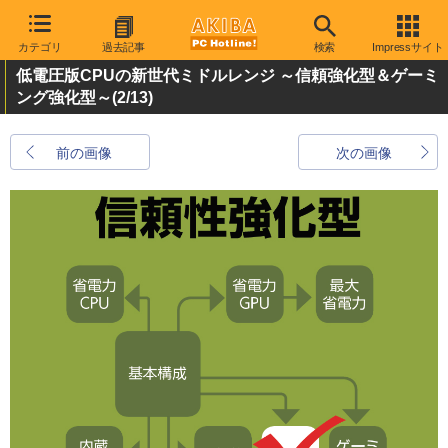
カテゴリ
過去記事
検索
Impressサイト
低電圧版CPUの新世代ミドルレンジ ～信頼強化型＆ゲーミ
ング強化型～
(2/13)
前の画像
次の画像