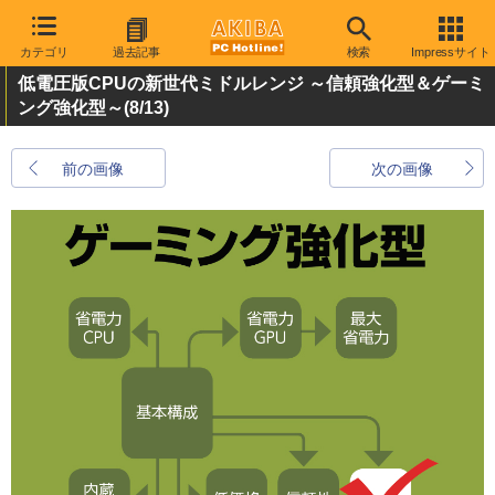
カテゴリ
過去記事
検索
Impressサイト
低電圧版CPUの新世代ミドルレンジ ～信頼強化型＆ゲーミ
ング強化型～
(8/13)
前の画像
次の画像