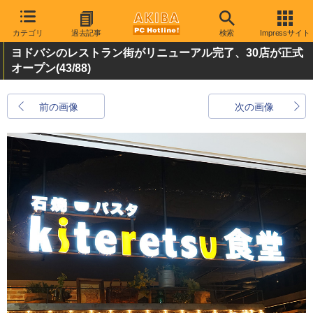
カテゴリ
過去記事
検索
Impressサイト
ヨドバシのレストラン街がリニューアル完了、30店が正式
オープン
(43/88)
前の画像
次の画像