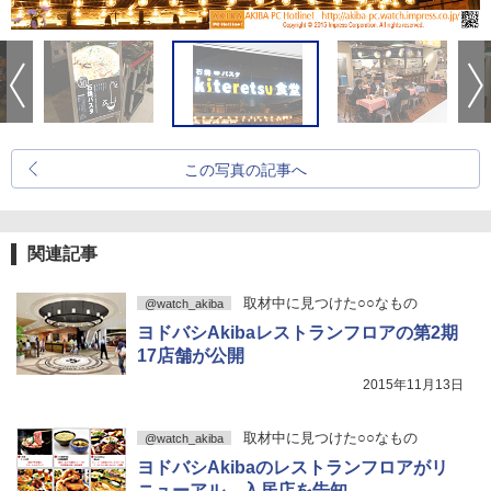
この写真の記事へ
関連記事
取材中に見つけた○○なもの
@watch_akiba
ヨドバシAkibaレストランフロアの第2期
17店舗が公開
2015年11月13日
取材中に見つけた○○なもの
@watch_akiba
ヨドバシAkibaのレストランフロアがリ
ニューアル、入居店を告知