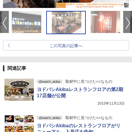
この写真の記事へ
関連記事
取材中に見つけた○○なもの
@watch_akiba
ヨドバシAkibaレストランフロアの第2期
17店舗が公開
2015年11月13日
取材中に見つけた○○なもの
@watch_akiba
ヨドバシAkibaのレストランフロアがリ
ニューアル、入居店を告知