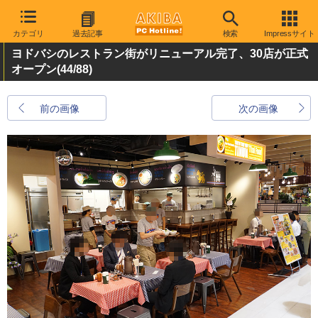
カテゴリ
過去記事
検索
Impressサイト
ヨドバシのレストラン街がリニューアル完了、30店が正式
オープン
(44/88)
前の画像
次の画像