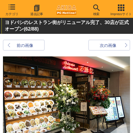
カテゴリ
過去記事
検索
Impressサイト
ヨドバシのレストラン街がリニューアル完了、30店が正式
オープン
(62/88)
前の画像
次の画像