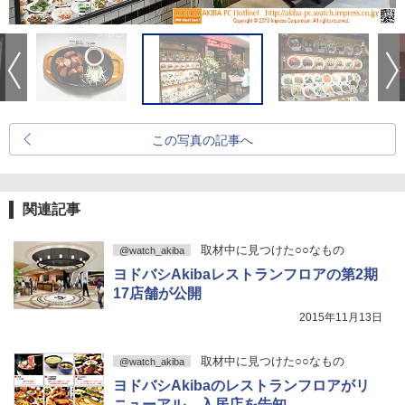
この写真の記事へ
関連記事
取材中に見つけた○○なもの
@watch_akiba
ヨドバシAkibaレストランフロアの第2期
17店舗が公開
2015年11月13日
取材中に見つけた○○なもの
@watch_akiba
ヨドバシAkibaのレストランフロアがリ
ニューアル、入居店を告知