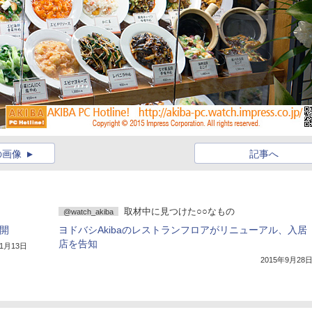
の画像
記事へ
取材中に見つけた○○なもの
@watch_akiba
公開
ヨドバシAkibaのレストランフロアがリニューアル、入居
店を告知
11月13日
2015年9月28