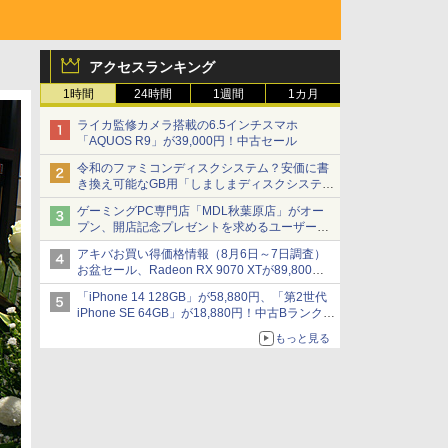
アクセスランキング
1時間
24時間
1週間
1カ月
ライカ監修カメラ搭載の6.5インチスマホ
「AQUOS R9」が39,000円！中古セール
令和のファミコンディスクシステム？安価に書
き換え可能なGB用「しましまディスクシステ
ム」
ゲーミングPC専門店「MDL秋葉原店」がオー
プン、開店記念プレゼントを求めるユーザーが
押し寄せ長蛇の列に
アキバお買い得価格情報（8月6日～7日調査）
お盆セール、Radeon RX 9070 XTが89,800
円、水平周波数24.8kHz対応の17型モニターが
「iPhone 14 128GB」が58,880円、「第2世代
9,801円、暑さ指数連動セール ほか
iPhone SE 64GB」が18,880円！中古Bランク品
セール
もっと見る