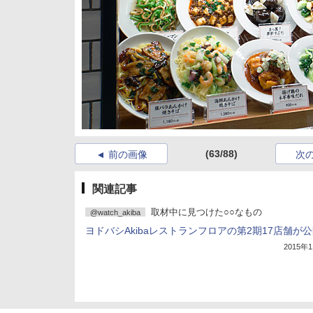
(63/88)
前の画像
次
関連記事
取材中に見つけた○○なもの
@watch_akiba
ヨドバシAkibaレストランフロアの第2期17店舗が
2015年