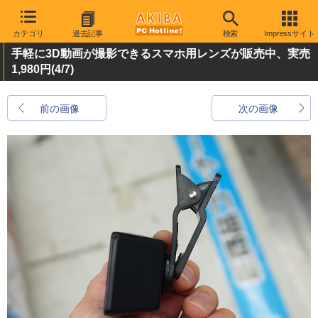
カテゴリ
過去記事
検索
Impressサイト
手軽に3D動画が撮影できるスマホ用レンズが販売中、実売
1,980円
(4/7)
前の画像
次の画像