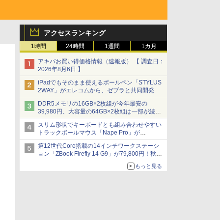
アクセスランキング
1時間
24時間
1週間
1カ月
アキバお買い得価格情報（速報版） 【 調査日：
2026年8月6日 】
iPadでもそのまま使えるボールペン「STYLUS
2WAY」がエレコムから、ゼブラと共同開発
DDR5メモリの16GB×2枚組が今年最安の
39,980円、大容量の64GB×2枚組は一部が続騰
[8月前半のメモリ価格]
スリム形状でキーボードとも組み合わせやすい
トラックボールマウス「Nape Pro」が
Keychronから
第12世代Core搭載の14インチワークステーシ
ョン「ZBook Firefly 14 G9」が79,800円！秋葉
原で中古PCセール
もっと見る