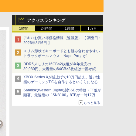
アクセスランキング
1時間
24時間
1週間
1カ月
アキバお買い得価格情報（速報版） 【 調査日：
2026年8月6日 】
スリム形状でキーボードとも組み合わせやすい
トラックボールマウス「Nape Pro」が
Keychronから
DDR5メモリの16GB×2枚組が今年最安の
39,980円、大容量の64GB×2枚組は一部が続騰
[8月前半のメモリ価格]
XBOX Series Xが値上げで10万円超え。近い性
能のゲーミングPCを自作するといくらになる？
【石田賀津男の『酒の肴にPCゲーム』】
Sandisk(Western Digital)製SSDの特価・下落が
顕著、最速級の「SN8100」8TBが一時17万円
割れ [8月前半のSSD価格]
もっと見る