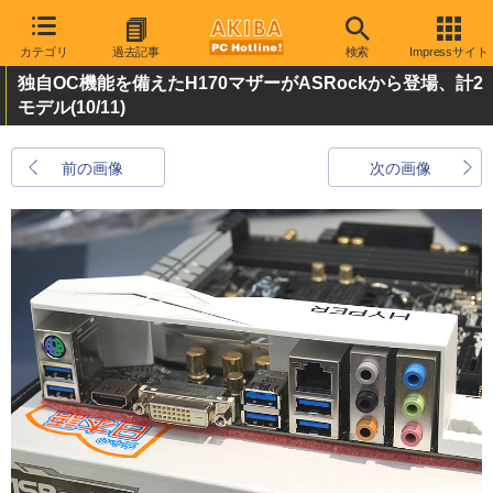
カテゴリ
過去記事
検索
Impressサイト
独自OC機能を備えたH170マザーがASRockから登場、計2
モデル
(10/11)
前の画像
次の画像