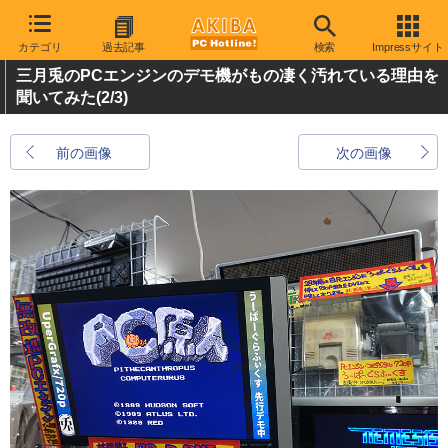
カテゴリ
過去記事
検索
Impressサイト
三月兎のPCエンジンのデモ機がもの凄く汚れている理由を
聞いてみた
(2/3)
前の画像
次の画像