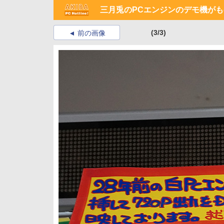
三月兎のPCエンジンのデモ機が
(3/3)
前の画像