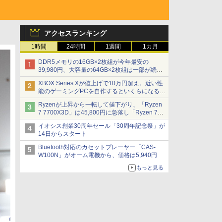
アクセスランキング
1時間
24時間
1週間
1カ月
DDR5メモリの16GB×2枚組が今年最安の
39,980円、大容量の64GB×2枚組は一部が続騰
[8月前半のメモリ価格]
XBOX Series Xが値上げで10万円超え。近い性
能のゲーミングPCを自作するといくらになる？
【石田賀津男の『酒の肴にPCゲーム』】
Ryzenが上昇から一転して値下がり、「Ryzen
7 7700X3D」は45,800円に急落し「Ryzen 7
7800X3D」との価格逆転解消 [8月前半のCPU
イオシス創業30周年セール「30周年記念祭」が
価格]
14日からスタート
Bluetooth対応のカセットプレーヤー「CAS-
W100N」がオーム電機から、価格は5,940円
もっと見る