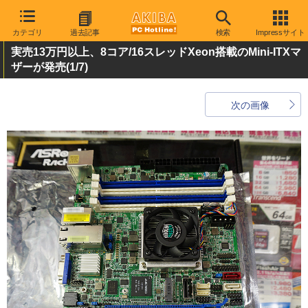
カテゴリ
過去記事
検索
Impressサイト
実売13万円以上、8コア/16スレッドXeon搭載のMini-ITXマ
ザーが発売
(1/7)
次の画像