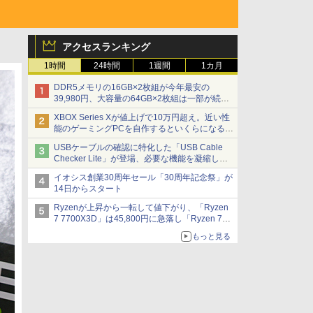
アクセスランキング
1時間
24時間
1週間
1カ月
DDR5メモリの16GB×2枚組が今年最安の
39,980円、大容量の64GB×2枚組は一部が続騰
[8月前半のメモリ価格]
XBOX Series Xが値上げで10万円超え。近い性
能のゲーミングPCを自作するといくらになる？
【石田賀津男の『酒の肴にPCゲーム』】
USBケーブルの確認に特化した「USB Cable
Checker Lite」が登場、必要な機能を凝縮しコ
ンパクトに 7日発売
イオシス創業30周年セール「30周年記念祭」が
14日からスタート
Ryzenが上昇から一転して値下がり、「Ryzen
7 7700X3D」は45,800円に急落し「Ryzen 7
7800X3D」との価格逆転解消 [8月前半のCPU
もっと見る
価格]